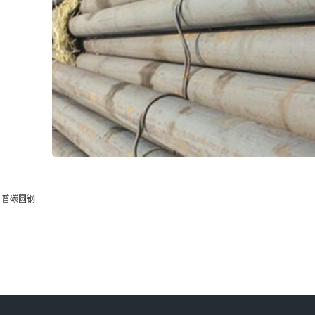
：
普碳圆钢